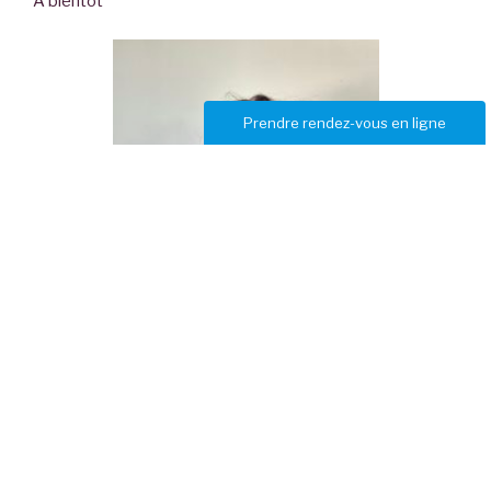
A bientôt
Prendre rendez-vous en ligne
Centre Médical Aixois
23 A avenue Victor Hugo